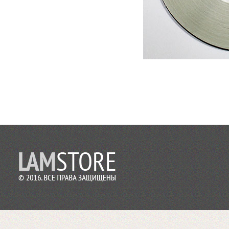
2017-06-20
Выставка PRINTECH открылась!
Ждем Вас на нашем стенде С544 3
зал
Ждем вас!
2017-06-02
Получили новое оборудование для
резки двухстороннего скотча