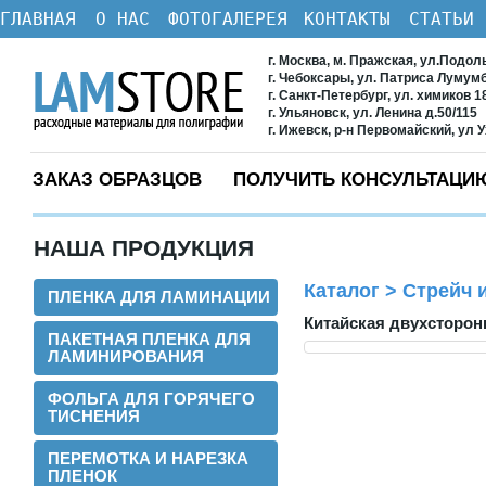
ГЛАВНАЯ
О НАС
ФОТОГАЛЕРЕЯ
КОНТАКТЫ
СТАТЬИ
г. Москва, м. Пражская, ул.Подол
г. Чебоксары, ул. Патриса Лумум
г. Санкт-Петербург, ул. химиков 1
г. Ульяновск, ул. Ленина д.50/115
г. Ижевск, р-н Первомайский, ул 
ЗАКАЗ ОБРАЗЦОВ
ПОЛУЧИТЬ КОНСУЛЬТАЦИ
НАША ПРОДУКЦИЯ
Каталог
>
Стрейч и
ПЛЕНКА ДЛЯ ЛАМИНАЦИИ
Китайская двухсторонн
ПАКЕТНАЯ ПЛЕНКА ДЛЯ
ЛАМИНИРОВАНИЯ
ФОЛЬГА ДЛЯ ГОРЯЧЕГО
ТИСНЕНИЯ
ПЕРЕМОТКА И НАРЕЗКА
ПЛЕНОК