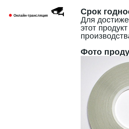
Выставка PRINTECH 2018 открылась!
Ждем Вас в павильоне №3 Зал №14
Срок годно
A338
Онлайн-трансляция
Для достиже
этот продукт
производств
Фото проду
Lamstore участник 4-й международной
выставки 2018 года.
2018-01-24
Сми о компании Lamstore
«Экспериментируем на себе», или Как
начать бизнес расходных материалов.