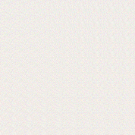
Хорошая пленка для ламинации, для
хороших клиентов!
2024-06-18
28-я Международная выставка
оборудования 2024 г.
Ждем Вас! Москва, МВЦ «Крокус Экспо»
2019-06-18