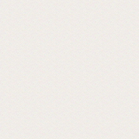
«Экспериментируем на себе», или Как
начать бизнес расходных материалов.
2017-06-20
Выставка PRINTECH открылась!
Ждем Вас на нашем стенде С544 3
зал
Ждем вас!
2017-06-02
Получили новое оборудование для
резки двухстороннего скотча