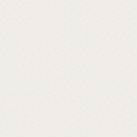
Мы на 5-ой международной выставке
оборудования 2019 г
Ждем Вас! Москва, МВЦ «Крокус
Экспо», павильон 3, А733
2019-05-28
Открывается выставка Reklam
CentralAsia Казахстане, в городе
Алматы.
Ждем Вас в Казахстане на выставке