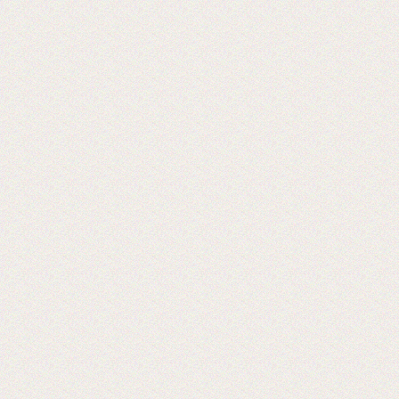
Теперь мы осуществляем резку в любой
размер!
2016-09-03
Установка бобинорезки в питерском
филиале
Теперь клиентам из питера делаем
заказы день в день.
2016-02-24
Установли перемотчик с 3х дюймов на
1 дюйм