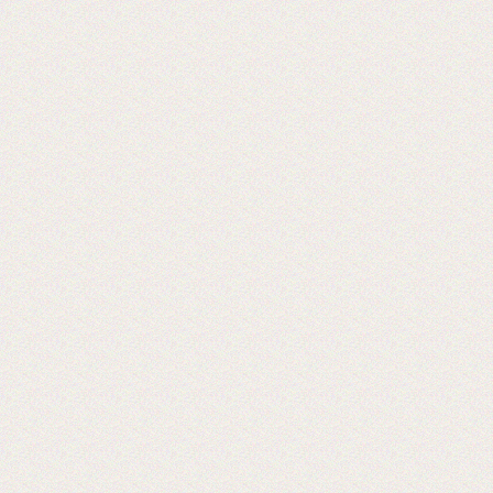
Теперь мы можем предложить наши
пленки для малых типографий.
2015-06-11
Запущена собственная
профессиональная бобинорезка
Теперь режем в любой формат до 1.88
метра.
2015-05-05
Поступила на склад новая партия
пленки в jumbo рулонах