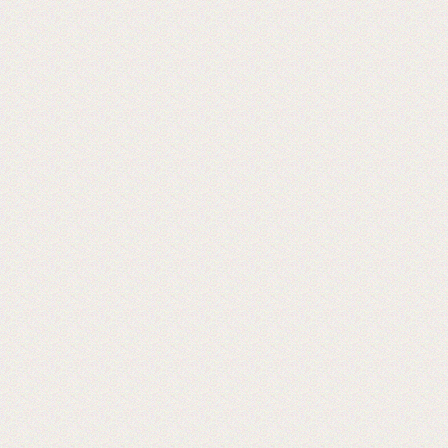
Reklam CentralAsia
2018-06-26
Выставка PRINTECH 2018 открылась!
Ждем Вас в павильоне №3 Зал №14
A338
Lamstore участник 4-й международной
выставки 2018 года.
2018-01-24
Сми о компании Lamstore