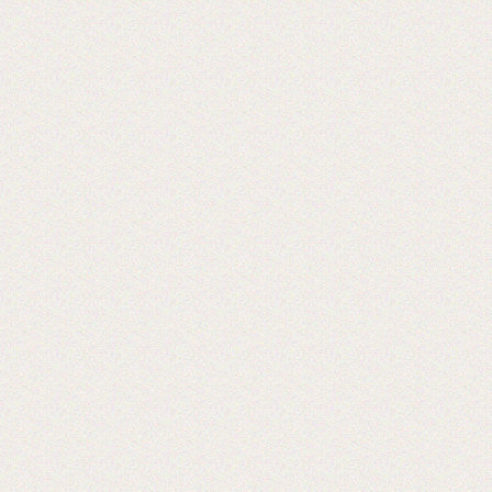
Теперь мы можем предложить наши
пленки для малых типографий.
2015-06-11
Запущена собственная
профессиональная бобинорезка
Теперь режем в любой формат до 1.88
метра.
2015-05-05
Поступила на склад новая партия