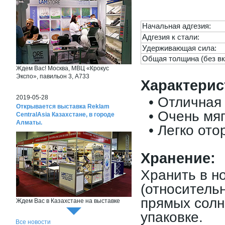
Начальная адгезия:
Адгезия к стали:
Удерживающая сила:
Общая толщина (без в
Ждем Вас! Москва, МВЦ «Крокус
Экспо», павильон 3, А733
Характерис
2019-05-28
• Отличная 
Открывается выставка Reklam
• Очень мяг
CentralAsia Казахстане, в городе
Алматы.
• Легко отор
Х
ранение:
Хранить в н
(относитель
прямых солн
Ждем Вас в Казахстане на выставке
Reklam CentralAsia
упаковке.
Все новости
2018-06-26