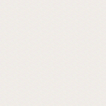
Теперь мы осуществляем резку в любой
размер!
2016-09-03
Установка бобинорезки в питерском
филиале
Теперь клиентам из питера делаем
заказы день в день.
2016-02-24
Установли перемотчик с 3х дюймов на
1 дюйм