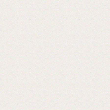
пленки в jumbo рулонах
Хорошая пленка для ламинации, для
хороших клиентов!