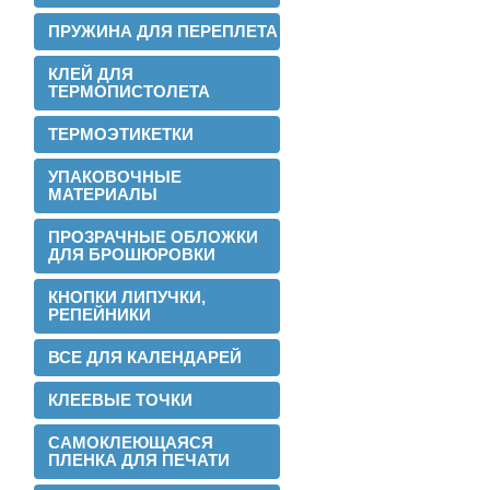
ПРУЖИНА ДЛЯ ПЕРЕПЛЕТА
Теперь мы можем предложить наши
пленки для малых типографий.
КЛЕЙ ДЛЯ
ТЕРМОПИСТОЛЕТА
2015-06-11
Запущена собственная
ТЕРМОЭТИКЕТКИ
профессиональная бобинорезка
УПАКОВОЧНЫЕ
МАТЕРИАЛЫ
ПРОЗРАЧНЫЕ ОБЛОЖКИ
ДЛЯ БРОШЮРОВКИ
КНОПКИ ЛИПУЧКИ,
РЕПЕЙНИКИ
Теперь режем в любой формат до 1.88
метра.
ВСЕ ДЛЯ КАЛЕНДАРЕЙ
2015-05-05
Поступила на склад новая партия
КЛЕЕВЫЕ ТОЧКИ
пленки в jumbo рулонах
САМОКЛЕЮЩАЯСЯ
ПЛЕНКА ДЛЯ ПЕЧАТИ