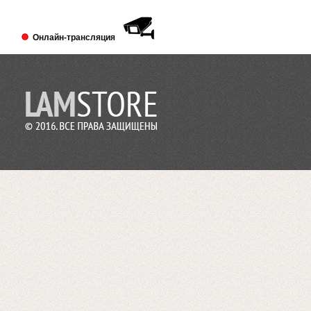
Выставка PRINTECH 2018 открылась!
Ждем Вас в павильоне №3 Зал №14
A338
Онлайн-трансляция
Lamstore участник 4-й международной
выставки 2018 года.
2018-01-24
Сми о компании Lamstore
«Экспериментируем на себе», или Как
начать бизнес расходных материалов.