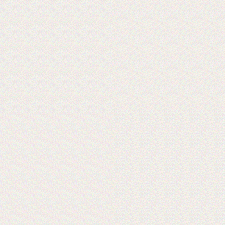
Reklam CentralAsia
2018-06-26
Выставка PRINTECH 2018 открылась!
Ждем Вас в павильоне №3 Зал №14
A338
Lamstore участник 4-й международной
выставки 2018 года.
2018-01-24
Сми о компании Lamstore