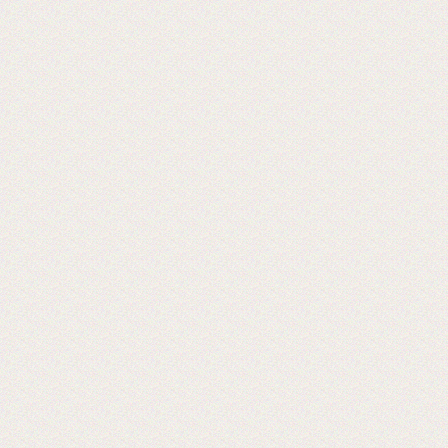
Теперь мы можем предложить наши
пленки для малых типографий.
2015-06-11
Запущена собственная
профессиональная бобинорезка
Теперь режем в любой формат до 1.88
метра.
2015-05-05
Поступила на склад новая партия
пленки в jumbo рулонах