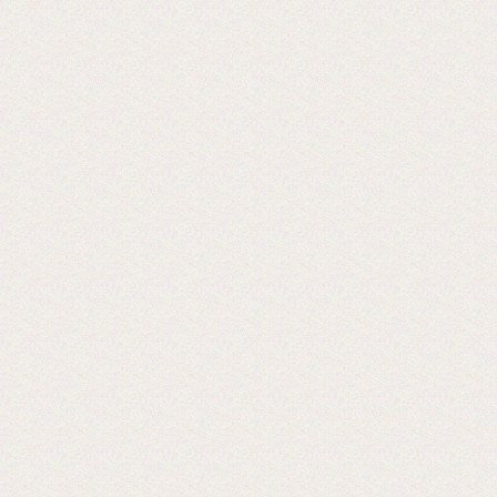
Теперь мы осуществляем резку в любой
размер!
2016-09-03
Установка бобинорезки в питерском
филиале
Теперь клиентам из питера делаем
заказы день в день.
2016-02-24
Установли перемотчик с 3х дюймов на
1 дюйм