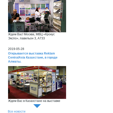
Ждем Вас! Москва, МВЦ «Крокус
Экспо», павильон 3, А733
2019-05-28
Открывается выставка Reklam
CentralAsia Казахстане, в городе
Алматы.
Ждем Вас в Казахстане на выставке
Reklam CentralAsia
Все новости
2018-06-26