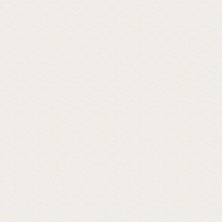
Мы на 5-ой международной выставке
оборудования 2019 г
Ждем Вас! Москва, МВЦ «Крокус
Экспо», павильон 3, А733
2019-05-28
Открывается выставка Reklam
CentralAsia Казахстане, в городе
Алматы.
Ждем Вас в Казахстане на выставке