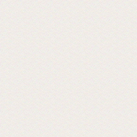
Хорошая пленка для ламинации, для
хороших клиентов!
2024-06-18
28-я Международная выставка
оборудования 2024 г.
Ждем Вас! Москва, МВЦ «Крокус Экспо»
2019-06-18