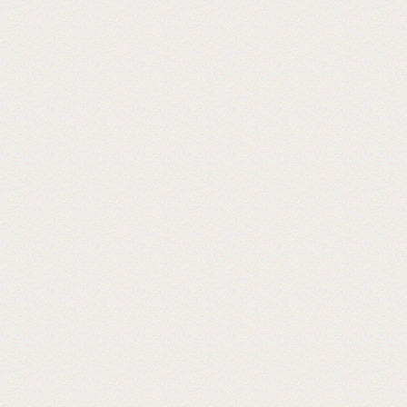
«Экспериментируем на себе», или Как
начать бизнес расходных материалов.
2017-06-20
Выставка PRINTECH открылась!
Ждем Вас на нашем стенде С544 3
зал
Ждем вас!
2017-06-02
Получили новое оборудование для
резки двухстороннего скотча