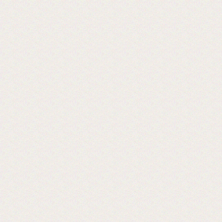
2017-06-20
Выставка PRINTECH открылась!
Ждем Вас на нашем стенде С544 3
зал
Ждем вас!
2017-06-02
Получили новое оборудование для
резки двухстороннего скотча