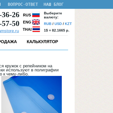
И
ВОПРОС-ОТВЕТ
НАШ БЛОГ
-36-26
Bыберите
RUS
валюту:
-57-50
ENG
RUB
/
USD
/
KZT
THAI
1$ = 82.1665 p.
amstore.ru
РОДАЖА
КАЛЬКУЛЯТОР
ся кружок с репейником на
ники используют в полиграфии
о к чему-либо.