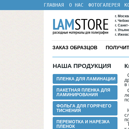
ГЛАВНАЯ
О НАС
ФОТОГАЛЕРЕЯ
К
г. Моск
г. Чебо
г. Санкт
г. Ульян
г. Ижев
ЗАКАЗ ОБРАЗЦОВ
ПОЛУЧИТ
НАША ПРОДУКЦИЯ
К
ПЛЕНКА ДЛЯ ЛАМИНАЦИИ
д
в
ПАКЕТНАЯ ПЛЕНКА ДЛЯ
л
ЛАМИНИРОВАНИЯ
п
ФОЛЬГА ДЛЯ ГОРЯЧЕГО
Н
ТИСНЕНИЯ
с
п
ПЕРЕМОТКА И НАРЕЗКА
Т
ПЛЕНОК
к