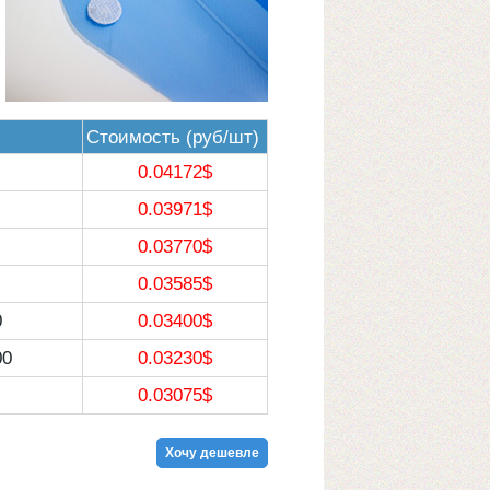
С
тоимость (руб/шт)
0.04172
$
0.03971
$
0.03770
$
0.03585
$
0
0.03400
$
00
0.03230
$
0.03075
$