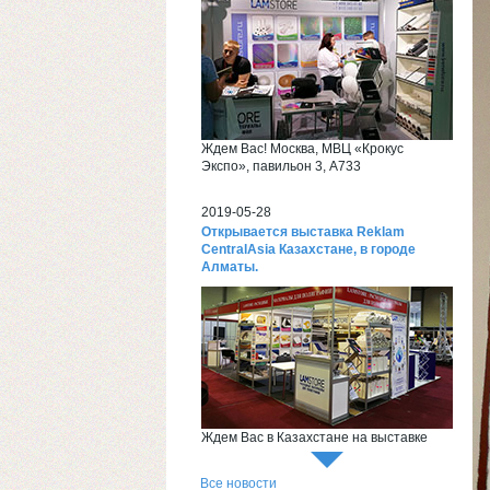
Ждем Вас! Москва, МВЦ «Крокус
Экспо», павильон 3, А733
2019-05-28
Открывается выставка Reklam
CentralAsia Казахстане, в городе
Алматы.
Ждем Вас в Казахстане на выставке
Reklam CentralAsia
Все новости
2018-06-26