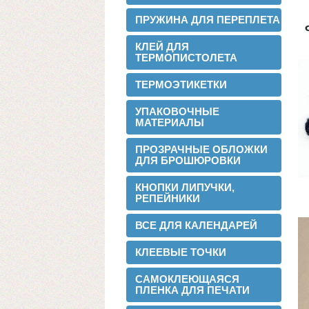
ПРУЖИНА ДЛЯ ПЕРЕПЛЕТА
Теперь мы можем предложить наши
пленки для малых типографий.
КЛЕЙ ДЛЯ
ТЕРМОПИСТОЛЕТА
2015-06-11
Запущена собственная
ТЕРМОЭТИКЕТКИ
профессиональная бобинорезка
УПАКОВОЧНЫЕ
МАТЕРИАЛЫ
ПРОЗРАЧНЫЕ ОБЛОЖКИ
ДЛЯ БРОШЮРОВКИ
КНОПКИ ЛИПУЧКИ,
РЕПЕЙНИКИ
Теперь режем в любой формат до 1.88
метра.
ВСЕ ДЛЯ КАЛЕНДАРЕЙ
2015-05-05
Поступила на склад новая партия
КЛЕЕВЫЕ ТОЧКИ
пленки в jumbo рулонах
САМОКЛЕЮЩАЯСЯ
ПЛЕНКА ДЛЯ ПЕЧАТИ