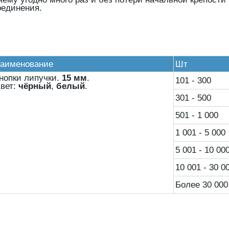
оединения.
аименование
Шт
нопки липучки.
15 мм
.
101
-
300
вет:
чёрный
,
белый
.
301 - 500
501
-
1
000
1
001
-
5
000
5
001
-
10
00
10 001 - 30 0
Б
олее 30 000