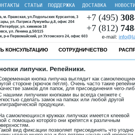
ОНТАКТЫ
СТАТЬИ
ПОДДЕРЖКА
ДОСТАВКА
НОВОСТ
+7 (495)
308
ва, м. Пражская, ул.Подольских Курсантов, 3
ксары, ул. Патриса Лумумбы д.8, офис 204
+7 (812)
748
-Петербург, ул. химиков 18
овск, ул. Ленина д.50/115
ск, р-н Первомайский, ул Ухтомского 24, офис 603
e-mail:
info@l
Ь КОНСУЛЬТАЦИЮ
СОТРУДНИЧЕСТВО
РАСП
нопки липучки. Репейники.
Современная кнопка липучка выглядит как самоклеющие
ругой стороне (крючок петля). Очень часто такие репей
 качестве замков для папок, для присоединения чего-либ
С нашими липучими кнопками вы всегда сможете с
егкостью сделать замок на папках или любой другой
олиграфической продукции.
а самоклеющихся кружках липучках имеется клеевой
лой с помощью которого они крепятся к различным
оверхностям.
акой вид фиксации позволяет присоединять что угодно
 чему угодно много раз и без потери начальной крепости