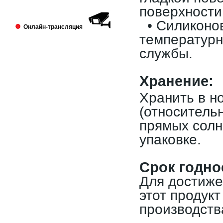
Выставка PRINTECH 2018 открылась!
поверхности
Ждем Вас в павильоне №3 Зал №14
• Силиконов
A338
Онлайн-трансляция
температурн
службы.
Х
ранение:
Хранить в но
Lamstore участник 4-й международной
(относитель
выставки 2018 года.
2018-01-24
прямых солн
Сми о компании Lamstore
упаковке.
Срок годно
Для достиже
этот продукт
производств
«Экспериментируем на себе», или Как
начать бизнес расходных материалов.