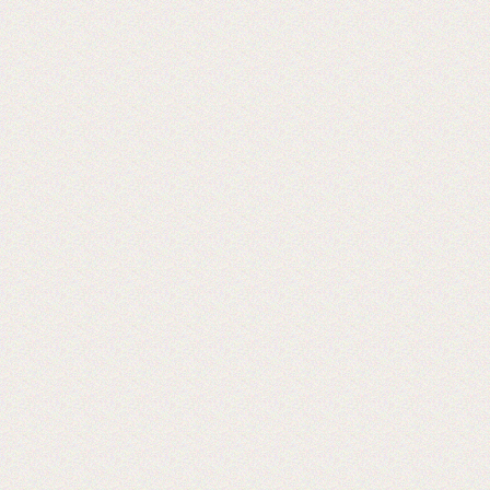
«Экспериментируем на себе», или Как
начать бизнес расходных материалов.
2017-06-20
Выставка PRINTECH открылась!
Ждем Вас на нашем стенде С544 3
зал
Ждем вас!
2017-06-02
Получили новое оборудование для
резки двухстороннего скотча