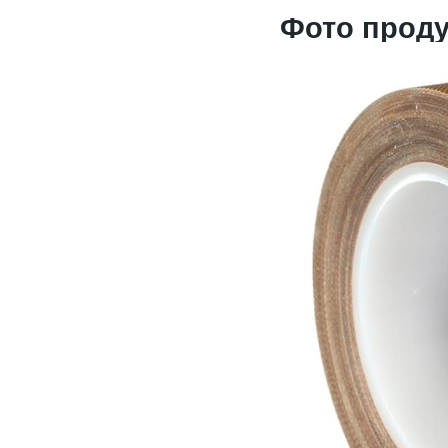
Фото проду
2017-06-20
Выставка PRINTECH открылась!
Ждем Вас на нашем стенде С544 3
зал
Ждем вас!
2017-06-02
Получили новое оборудование для
резки двухстороннего скотча