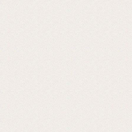
Хорошая пленка для ламинации, для
хороших клиентов!
2024-06-18
28-я Международная выставка
оборудования 2024 г.
Ждем Вас! Москва, МВЦ «Крокус Экспо»
2019-06-18