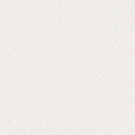
Теперь мы можем предложить наши
пленки для малых типографий.
2015-06-11
Запущена собственная
профессиональная бобинорезка
Теперь режем в любой формат до 1.88
метра.
2015-05-05
Поступила на склад новая партия