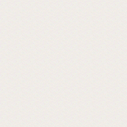
Мы на 5-ой международной выставке
оборудования 2019 г
Ждем Вас! Москва, МВЦ «Крокус
Экспо», павильон 3, А733
2019-05-28
Открывается выставка Reklam
CentralAsia Казахстане, в городе
Алматы.
Ждем Вас в Казахстане на выставке