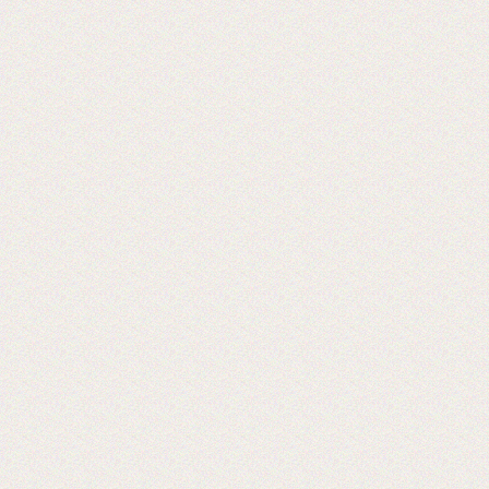
Теперь мы осуществляем резку в любой
размер!
2016-09-03
Установка бобинорезки в питерском
филиале
Теперь клиентам из питера делаем
заказы день в день.
2016-02-24
Установли перемотчик с 3х дюймов на
1 дюйм