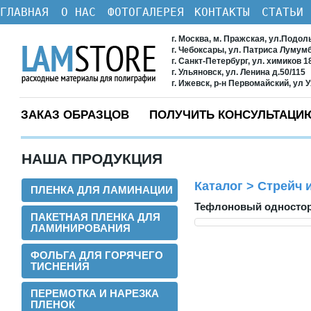
ГЛАВНАЯ
О НАС
ФОТОГАЛЕРЕЯ
КОНТАКТЫ
СТАТЬИ
г. Москва, м. Пражская, ул.Подол
г. Чебоксары, ул. Патриса Лумум
г. Санкт-Петербург, ул. химиков 1
г. Ульяновск, ул. Ленина д.50/115
г. Ижевск, р-н Первомайский, ул 
ЗАКАЗ ОБРАЗЦОВ
ПОЛУЧИТЬ КОНСУЛЬТАЦИ
НАША ПРОДУКЦИЯ
Каталог
>
Стрейч и
ПЛЕНКА ДЛЯ ЛАМИНАЦИИ
Тефлоновый односторо
ПАКЕТНАЯ ПЛЕНКА ДЛЯ
ЛАМИНИРОВАНИЯ
ФОЛЬГА ДЛЯ ГОРЯЧЕГО
ТИСНЕНИЯ
ПЕРЕМОТКА И НАРЕЗКА
ПЛЕНОК