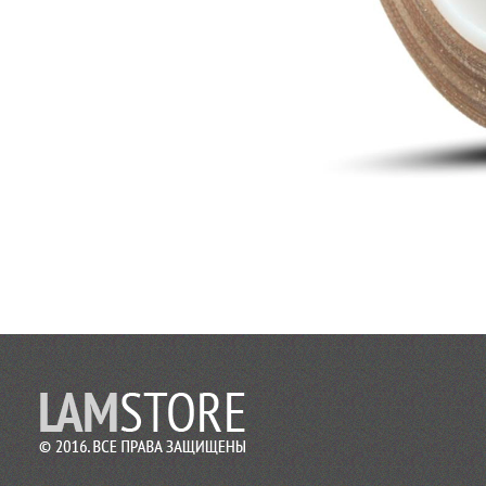
Теперь мы осуществляем резку в любой
размер!
2016-09-03
Установка бобинорезки в питерском
филиале
Теперь клиентам из питера делаем
заказы день в день.
2016-02-24
Установли перемотчик с 3х дюймов на
1 дюйм