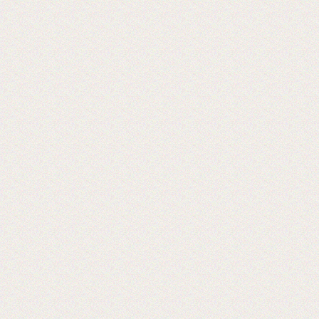
пленки в jumbo рулонах
Хорошая пленка для ламинации, для
хороших клиентов!