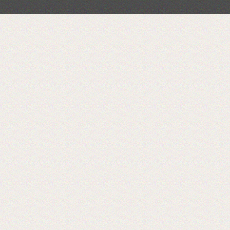
Теперь мы можем предложить наши
пленки для малых типографий.
2015-06-11
Запущена собственная
профессиональная бобинорезка
Теперь режем в любой формат до 1.88
метра.
2015-05-05
Поступила на склад новая партия
пленки в jumbo рулонах