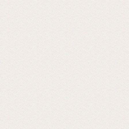
Reklam CentralAsia
2018-06-26
Выставка PRINTECH 2018 открылась!
Ждем Вас в павильоне №3 Зал №14
A338
Lamstore участник 4-й международной
выставки 2018 года.
2018-01-24
Сми о компании Lamstore