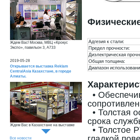
Физические
Адгезия к стали:
Ждем Вас! Москва, МВЦ «Крокус
Экспо», павильон 3, А733
Предел прочности:
Диэлектрическая прочн
2019-05-28
Общая толщина:
Открывается выставка Reklam
Диапазон использовани
CentralAsia Казахстане, в городе
Алматы.
Характерис
• Обеспечив
сопротивлен
• Толстая о
срока служб
Ждем Вас в Казахстане на выставке
• Толстое P
Reklam CentralAsia
гладкой пов
Все новости
2018-06-26