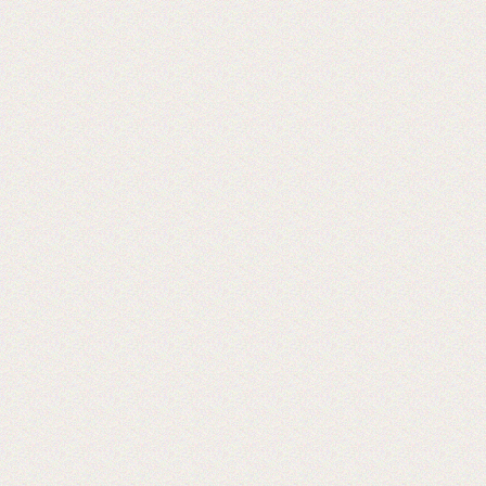
Reklam CentralAsia
2018-06-26
Выставка PRINTECH 2018 открылась!
Ждем Вас в павильоне №3 Зал №14
A338
Lamstore участник 4-й международной
выставки 2018 года.
2018-01-24
Сми о компании Lamstore