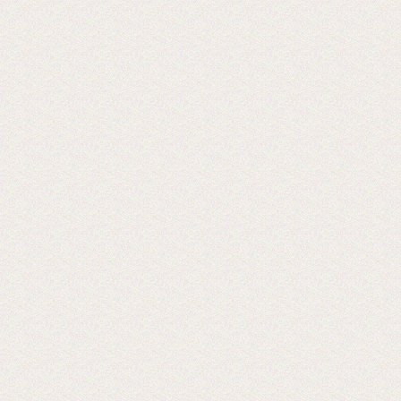
Хорошая пленка для ламинации, для
хороших клиентов!
2024-06-18
28-я Международная выставка
оборудования 2024 г.
Ждем Вас! Москва, МВЦ «Крокус Экспо»
2019-06-18