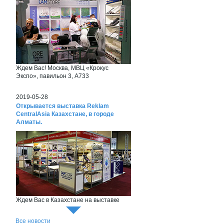
Ждем Вас! Москва, МВЦ «Крокус
Экспо», павильон 3, А733
2019-05-28
Открывается выставка Reklam
CentralAsia Казахстане, в городе
Алматы.
Ждем Вас в Казахстане на выставке
Reklam CentralAsia
Все новости
2018-06-26