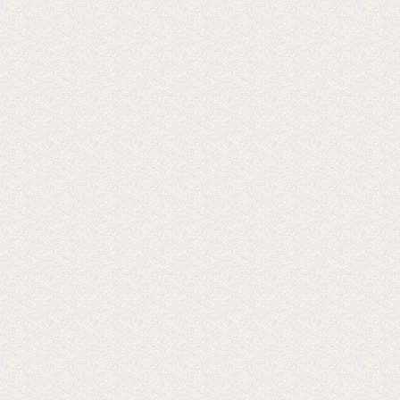
Теперь мы осуществляем резку в любой
размер!
2016-09-03
Установка бобинорезки в питерском
филиале
Теперь клиентам из питера делаем
заказы день в день.
2016-02-24
Установли перемотчик с 3х дюймов на
1 дюйм