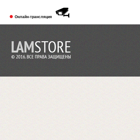
Выставка PRINTECH 2018 открылась!
Ждем Вас в павильоне №3 Зал №14
A338
Онлайн-трансляция
Lamstore участник 4-й международной
выставки 2018 года.
2018-01-24
Сми о компании Lamstore
«Экспериментируем на себе», или Как
начать бизнес расходных материалов.