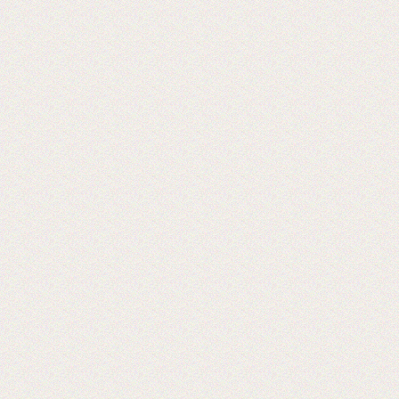
«Экспериментируем на себе», или Как
начать бизнес расходных материалов.
2017-06-20
Выставка PRINTECH открылась!
Ждем Вас на нашем стенде С544 3
зал
Ждем вас!
2017-06-02
Получили новое оборудование для
резки двухстороннего скотча