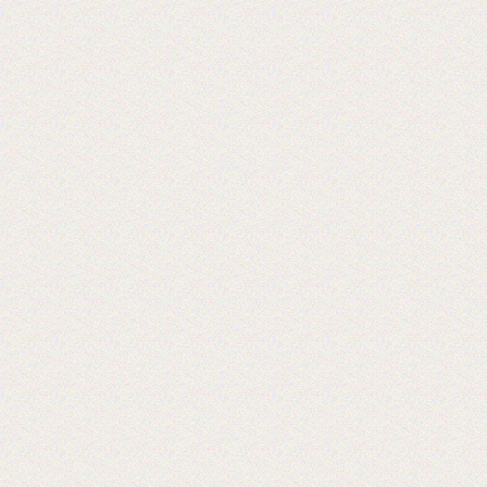
Мы на 5-ой международной выставке
оборудования 2019 г
Ждем Вас! Москва, МВЦ «Крокус
Экспо», павильон 3, А733
2019-05-28
Открывается выставка Reklam
CentralAsia Казахстане, в городе
Алматы.
Ждем Вас в Казахстане на выставке