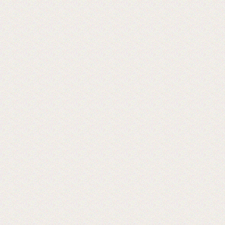
2017-06-20
Выставка PRINTECH открылась!
Ждем Вас на нашем стенде С544 3
зал
Ждем вас!
2017-06-02
Получили новое оборудование для
резки двухстороннего скотча