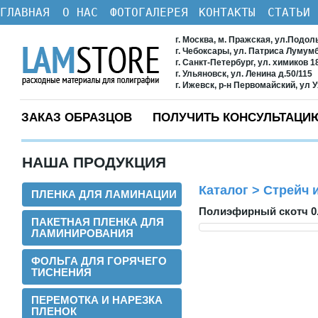
ГЛАВНАЯ
О НАС
ФОТОГАЛЕРЕЯ
КОНТАКТЫ
СТАТЬИ
г. Москва, м. Пражская, ул.Подол
г. Чебоксары, ул. Патриса Лумум
г. Санкт-Петербург, ул. химиков 1
г. Ульяновск, ул. Ленина д.50/115
г. Ижевск, р-н Первомайский, ул 
ЗАКАЗ ОБРАЗЦОВ
ПОЛУЧИТЬ КОНСУЛЬТАЦИ
НАША ПРОДУКЦИЯ
Каталог
>
Стрейч и
ПЛЕНКА ДЛЯ ЛАМИНАЦИИ
Полиэфирный скотч 0.
ПАКЕТНАЯ ПЛЕНКА ДЛЯ
ЛАМИНИРОВАНИЯ
ФОЛЬГА ДЛЯ ГОРЯЧЕГО
ТИСНЕНИЯ
ПЕРЕМОТКА И НАРЕЗКА
ПЛЕНОК