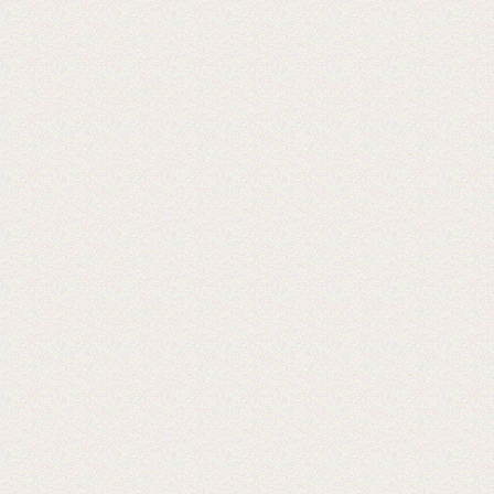
Теперь мы можем предложить наши
пленки для малых типографий.
2015-06-11
Запущена собственная
профессиональная бобинорезка
Теперь режем в любой формат до 1.88
метра.
2015-05-05
Поступила на склад новая партия
пленки в jumbo рулонах