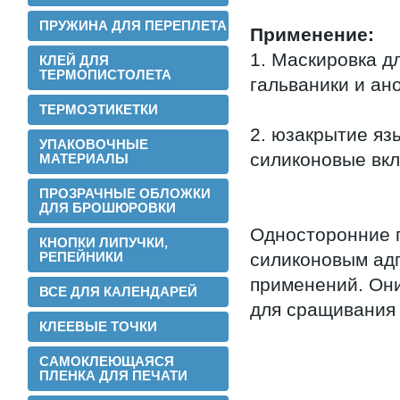
ПРУЖИНА ДЛЯ ПЕРЕПЛЕТА
Применение:
Теперь мы можем предложить наши
пленки для малых типографий.
1. Маскировка д
КЛЕЙ ДЛЯ
ТЕРМОПИСТОЛЕТА
гальваники и ан
2015-06-11
Запущена собственная
ТЕРМОЭТИКЕТКИ
профессиональная бобинорезка
2. юзакрытие яз
УПАКОВОЧНЫЕ
силиконовые вкл
МАТЕРИАЛЫ
ПРОЗРАЧНЫЕ ОБЛОЖКИ
ДЛЯ БРОШЮРОВКИ
Односторонние 
КНОПКИ ЛИПУЧКИ,
РЕПЕЙНИКИ
силиконовым ад
Теперь режем в любой формат до 1.88
метра.
применений. Он
ВСЕ ДЛЯ КАЛЕНДАРЕЙ
для сращивания 
2015-05-05
Поступила на склад новая партия
КЛЕЕВЫЕ ТОЧКИ
пленки в jumbo рулонах
САМОКЛЕЮЩАЯСЯ
ПЛЕНКА ДЛЯ ПЕЧАТИ