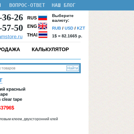
И
ВОПРОС-ОТВЕТ
НАШ БЛОГ
-36-26
Bыберите
RUS
валюту:
-57-50
ENG
RUB
/
USD
/
KZT
THAI
1$ = 82.1665 p.
amstore.ru
РОДАЖА
КАЛЬКУЛЯТОР
Т
кий красный
tape
 clear tape
43796
$
ловым клеем, двухсторонний клей