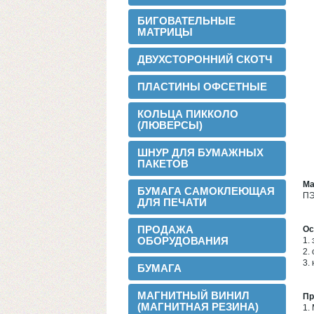
БИГОВАТЕЛЬНЫЕ
МАТРИЦЫ
ДВУХСТОРОННИЙ СКОТЧ
ПЛАСТИНЫ ОФСЕТНЫЕ
КОЛЬЦА ПИККОЛО
(ЛЮВЕРСЫ)
ШНУР ДЛЯ БУМАЖНЫХ
ПАКЕТОВ
Ма
БУМАГА САМОКЛЕЮЩАЯ
ПЭ
ДЛЯ ПЕЧАТИ
2016-02-24
Установли перемотчик с 3х дюймов на
ПРОДАЖА
Ос
1 дюйм
ОБОРУДОВАНИЯ
1.
2.
3.
БУМАГА
МАГНИТНЫЙ ВИНИЛ
Пр
(МАГНИТНАЯ РЕЗИНА)
1.