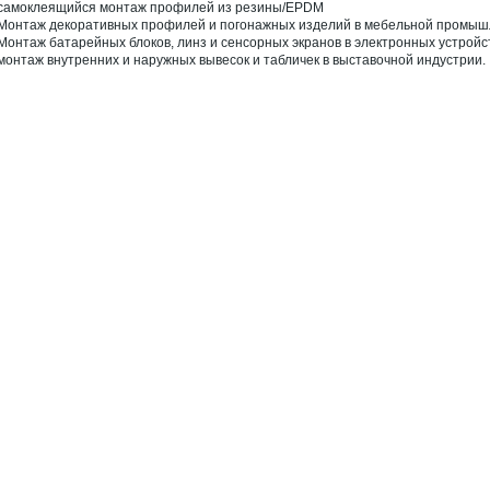
 самоклеящийся монтаж профилей из резины/EPDM
 Монтаж декоративных профилей и погонажных изделий в мебельной промыш
 Монтаж батарейных блоков, линз и сенсорных экранов в электронных устройс
 монтаж внутренних и наружных вывесок и табличек в выставочной индустрии.