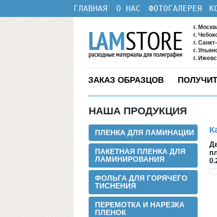
ГЛАВНАЯ
О НАС
ФОТОГАЛЕРЕЯ
К
г. Моск
г. Чебо
г. Санкт
г. Ульян
г. Ижев
ЗАКАЗ ОБРАЗЦОВ
ПОЛУЧИТ
НАША ПРОДУКЦИЯ
К
ПЛЕНКА ДЛЯ ЛАМИНАЦИИ
Д
ПАКЕТНАЯ ПЛЕНКА ДЛЯ
п
ЛАМИНИРОВАНИЯ
0.
ФОЛЬГА ДЛЯ ГОРЯЧЕГО
ТИСНЕНИЯ
ПЕРЕМОТКА И НАРЕЗКА
ПЛЕНОК