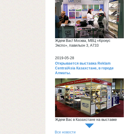
Ждем Вас! Москва, МВЦ «Крокус
Экспо», павильон 3, А733
2019-05-28
Открывается выставка Reklam
CentralAsia Казахстане, в городе
Алматы.
Ждем Вас в Казахстане на выставке
Reklam CentralAsia
Все новости
2018-06-26