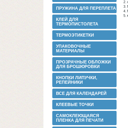
2.
3.
ПРУЖИНА ДЛЯ ПЕРЕПЛЕТА
4.
Теперь мы можем предложить наши
5.
пленки для малых типографий.
КЛЕЙ ДЛЯ
ТЕРМОПИСТОЛЕТА
2015-06-11
Запущена собственная
ТЕРМОЭТИКЕТКИ
профессиональная бобинорезка
УПАКОВОЧНЫЕ
МАТЕРИАЛЫ
ПРОЗРАЧНЫЕ ОБЛОЖКИ
ДЛЯ БРОШЮРОВКИ
КНОПКИ ЛИПУЧКИ,
РЕПЕЙНИКИ
Теперь режем в любой формат до 1.88
метра.
ВСЕ ДЛЯ КАЛЕНДАРЕЙ
2015-05-05
Поступила на склад новая партия
КЛЕЕВЫЕ ТОЧКИ
пленки в jumbo рулонах
САМОКЛЕЮЩАЯСЯ
ПЛЕНКА ДЛЯ ПЕЧАТИ