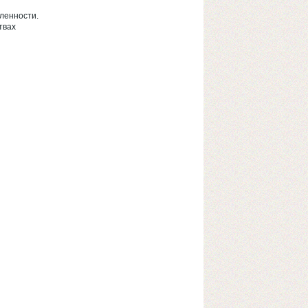
ленности.
твах