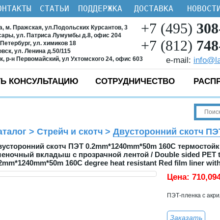
ОНТАКТЫ
СТАТЬИ
ПОДДЕРЖКА
ДОСТАВКА
НОВОСТ
+7 (495)
308
ва, м. Пражская, ул.Подольских Курсантов, 3
ксары, ул. Патриса Лумумбы д.8, офис 204
+7 (812)
748
-Петербург, ул. химиков 18
овск, ул. Ленина д.50/115
ск, р-н Первомайский, ул Ухтомского 24, офис 603
e-mail:
info@l
Ь КОНСУЛЬТАЦИЮ
СОТРУДНИЧЕСТВО
РАСП
аталог
>
Стрейч и скотч
>
Двусторонний скотч ПЭ
вусторонний скотч ПЭТ 0.2mm*1240mm*50m 160C термостой
леночный вкладыш с прозрачной лентой / Double sided PET 
2mm*1240mm*50m 160C degree heat resistant Red film liner with
Цена:
710,09
ПЭТ-пленка с акри
Заказать