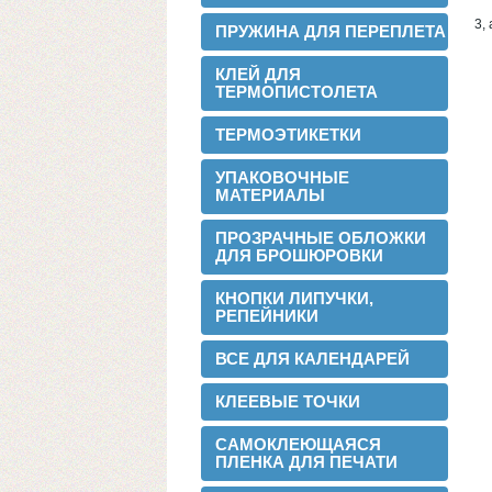
3,
ПРУЖИНА ДЛЯ ПЕРЕПЛЕТА
Теперь мы можем предложить наши
пленки для малых типографий.
КЛЕЙ ДЛЯ
ТЕРМОПИСТОЛЕТА
2015-06-11
Запущена собственная
ТЕРМОЭТИКЕТКИ
профессиональная бобинорезка
УПАКОВОЧНЫЕ
МАТЕРИАЛЫ
ПРОЗРАЧНЫЕ ОБЛОЖКИ
ДЛЯ БРОШЮРОВКИ
КНОПКИ ЛИПУЧКИ,
РЕПЕЙНИКИ
Теперь режем в любой формат до 1.88
метра.
ВСЕ ДЛЯ КАЛЕНДАРЕЙ
2015-05-05
Поступила на склад новая партия
КЛЕЕВЫЕ ТОЧКИ
пленки в jumbo рулонах
САМОКЛЕЮЩАЯСЯ
ПЛЕНКА ДЛЯ ПЕЧАТИ