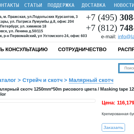
ОНТАКТЫ
СТАТЬИ
ПОДДЕРЖКА
ДОСТАВКА
НОВОСТ
+7 (495)
308
ва, м. Пражская, ул.Подольских Курсантов, 3
ксары, ул. Патриса Лумумбы д.8, офис 204
+7 (812)
748
-Петербург, ул. химиков 18
овск, ул. Ленина д.50/115
ск, р-н Первомайский, ул Ухтомского 24, офис 603
e-mail:
info@l
Ь КОНСУЛЬТАЦИЮ
СОТРУДНИЧЕСТВО
РАСП
аталог
>
Стрейч и скотч
>
Малярный скотч
алярный скотч 1250mm*50m рисового цвета / Masking tape 1
lor
Цена:
116,17
Крепированная бум
Заказать