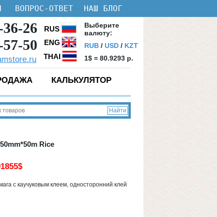
И
ВОПРОС-ОТВЕТ
НАШ БЛОГ
-36-26
Bыберите
RUS
валюту:
-57-50
ENG
RUB
/
USD
/
KZT
THAI
1$ = 80.9293 p.
amstore.ru
РОДАЖА
КАЛЬКУЛЯТОР
250mm*50m Rice
91855
$
ага с каучуковым клеем, односторонний клей