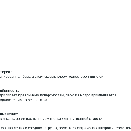
териал:
епированная бумага с каучуковым клеем, односторонний клей
обенность:
 прилипает к различным поверхностям, легко и быстро приклеивается
 удаляется чисто без остатка
именение:
 для маскировки распылением краски для внутренней отделки
 Обвязка легких и средних нагрузок, обмотка электрических шнуров и гермети