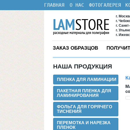
ГЛАВНАЯ
О НАС
ФОТОГАЛЕРЕЯ
К
г. Моск
г. Чебо
г. Санкт
г. Ульян
г. Ижев
ЗАКАЗ ОБРАЗЦОВ
ПОЛУЧИТ
НАША ПРОДУКЦИЯ
К
ПЛЕНКА ДЛЯ ЛАМИНАЦИИ
М
ПАКЕТНАЯ ПЛЕНКА ДЛЯ
co
ЛАМИНИРОВАНИЯ
ФОЛЬГА ДЛЯ ГОРЯЧЕГО
ТИСНЕНИЯ
ПЕРЕМОТКА И НАРЕЗКА
ПЛЕНОК