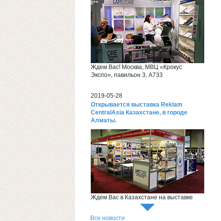
Ждем Вас! Москва, МВЦ «Крокус
Экспо», павильон 3, А733
2019-05-28
Открывается выставка Reklam
CentralAsia Казахстане, в городе
Алматы.
Ждем Вас в Казахстане на выставке
Reklam CentralAsia
Все новости
2018-06-26