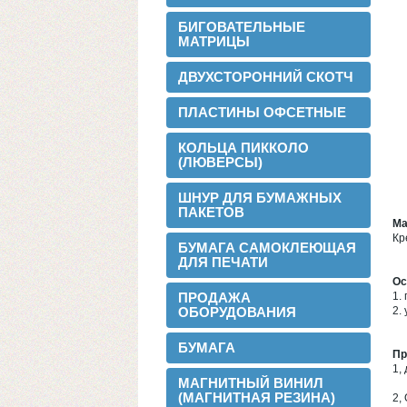
БИГОВАТЕЛЬНЫЕ
МАТРИЦЫ
ДВУХСТОРОННИЙ СКОТЧ
ПЛАСТИНЫ ОФСЕТНЫЕ
КОЛЬЦА ПИККОЛО
(ЛЮВЕРСЫ)
ШНУР ДЛЯ БУМАЖНЫХ
ПАКЕТОВ
Ма
Кр
БУМАГА САМОКЛЕЮЩАЯ
ДЛЯ ПЕЧАТИ
2016-02-24
Ос
Установли перемотчик с 3х дюймов на
ПРОДАЖА
1.
1 дюйм
ОБОРУДОВАНИЯ
2.
БУМАГА
Пр
1,
МАГНИТНЫЙ ВИНИЛ
(МАГНИТНАЯ РЕЗИНА)
2,