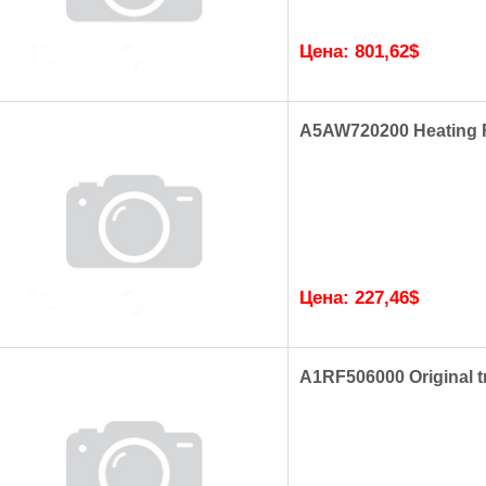
Цена:
801,62
$
A5AW720200 Heating R
Цена:
227,46
$
A1RF506000 Original tr