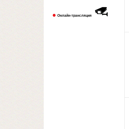
Выставка PRINTECH 2018 открылась!
Ждем Вас в павильоне №3 Зал №14
A338
Онлайн-трансляция
Lamstore участник 4-й международной
выставки 2018 года.
2018-01-24
Сми о компании Lamstore
«Экспериментируем на себе», или Как
начать бизнес расходных материалов.