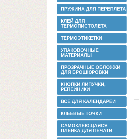
ПРУЖИНА ДЛЯ ПЕРЕПЛЕТА
Теперь мы можем предложить наши
пленки для малых типографий.
КЛЕЙ ДЛЯ
ТЕРМОПИСТОЛЕТА
2015-06-11
Запущена собственная
ТЕРМОЭТИКЕТКИ
профессиональная бобинорезка
УПАКОВОЧНЫЕ
МАТЕРИАЛЫ
ПРОЗРАЧНЫЕ ОБЛОЖКИ
ДЛЯ БРОШЮРОВКИ
КНОПКИ ЛИПУЧКИ,
РЕПЕЙНИКИ
Теперь режем в любой формат до 1.88
метра.
ВСЕ ДЛЯ КАЛЕНДАРЕЙ
2015-05-05
Поступила на склад новая партия
КЛЕЕВЫЕ ТОЧКИ
пленки в jumbo рулонах
САМОКЛЕЮЩАЯСЯ
ПЛЕНКА ДЛЯ ПЕЧАТИ