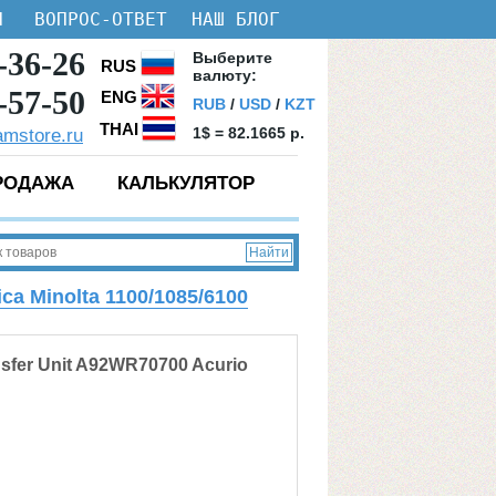
И
ВОПРОС-ОТВЕТ
НАШ БЛОГ
-36-26
Bыберите
RUS
валюту:
-57-50
ENG
RUB
/
USD
/
KZT
THAI
1$ = 82.1665 p.
amstore.ru
РОДАЖА
КАЛЬКУЛЯТОР
a Minolta 1100/1085/6100
sfer Unit A92WR70700 Acurio