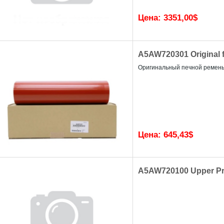
Цена:
3351,00
$
A5AW720301 Original f
Oригинальный печной ремень (л
Цена:
645,43
$
A5AW720100 Upper Pre