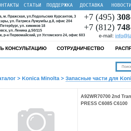
ОНТАКТЫ
СТАТЬИ
ПОДДЕРЖКА
ДОСТАВКА
НОВОСТ
+7 (495)
308
ва, м. Пражская, ул.Подольских Курсантов, 3
ксары, ул. Патриса Лумумбы д.8, офис 204
+7 (812)
748
-Петербург, ул. химиков 18
овск, ул. Ленина д.50/115
ск, р-н Первомайский, ул Ухтомского 24, офис 603
e-mail:
info@l
Ь КОНСУЛЬТАЦИЮ
СОТРУДНИЧЕСТВО
РАСП
аталог
>
Konica Minolta
>
Запасные части для Konic
A92WR70700 2nd Tran
PRESS C6085 C6100