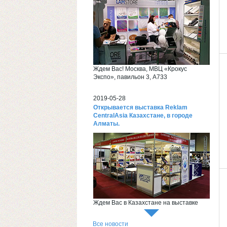
Ждем Вас! Москва, МВЦ «Крокус
Экспо», павильон 3, А733
2019-05-28
Открывается выставка Reklam
CentralAsia Казахстане, в городе
Алматы.
Ждем Вас в Казахстане на выставке
Reklam CentralAsia
Все новости
2018-06-26