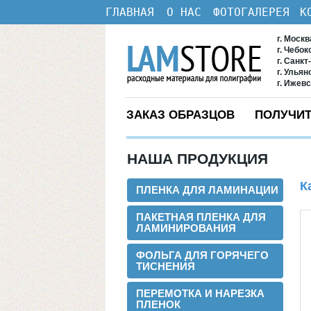
ГЛАВНАЯ
О НАС
ФОТОГАЛЕРЕЯ
К
г. Моск
г. Чебо
г. Санкт
г. Ульян
г. Ижев
ЗАКАЗ ОБРАЗЦОВ
ПОЛУЧИТ
НАША ПРОДУКЦИЯ
К
ПЛЕНКА ДЛЯ ЛАМИНАЦИИ
ПАКЕТНАЯ ПЛЕНКА ДЛЯ
ЛАМИНИРОВАНИЯ
ФОЛЬГА ДЛЯ ГОРЯЧЕГО
ТИСНЕНИЯ
ПЕРЕМОТКА И НАРЕЗКА
ПЛЕНОК