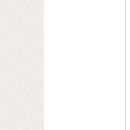
2017-06-20
Выставка PRINTECH открылась!
Ждем Вас на нашем стенде С544 3
зал
Ждем вас!
2017-06-02
Получили новое оборудование для
резки двухстороннего скотча