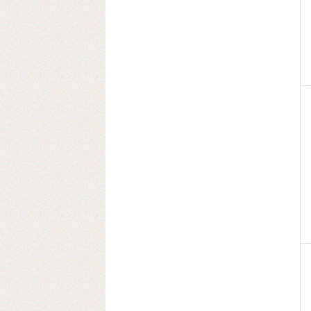
Теперь мы осуществляем резку в любой
размер!
2016-09-03
Установка бобинорезки в питерском
филиале
Теперь клиентам из питера делаем
заказы день в день.
2016-02-24
Установли перемотчик с 3х дюймов на
1 дюйм