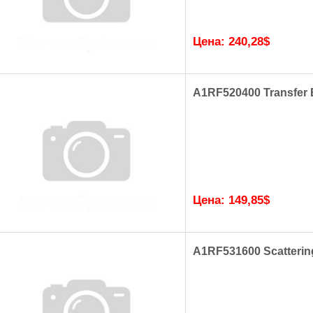
Цена:
240,28
$
A1RF520400 Transfer 
Цена:
149,85
$
A1RF531600 Scattering