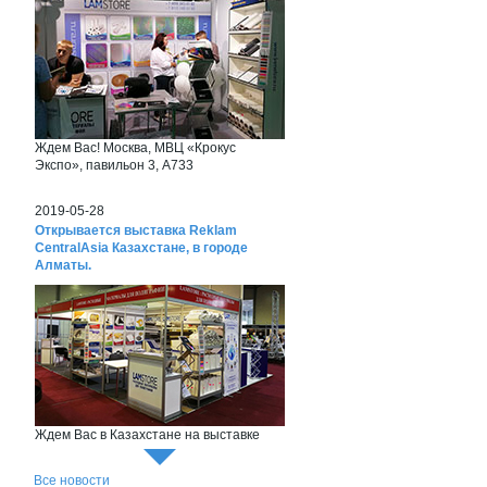
Ждем Вас! Москва, МВЦ «Крокус
Экспо», павильон 3, А733
2019-05-28
Открывается выставка Reklam
CentralAsia Казахстане, в городе
Алматы.
Ждем Вас в Казахстане на выставке
Reklam CentralAsia
Все новости
2018-06-26