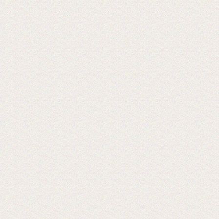
2017-06-20
Выставка PRINTECH открылась!
Ждем Вас на нашем стенде С544 3
зал
Ждем вас!
2017-06-02
Получили новое оборудование для
резки двухстороннего скотча