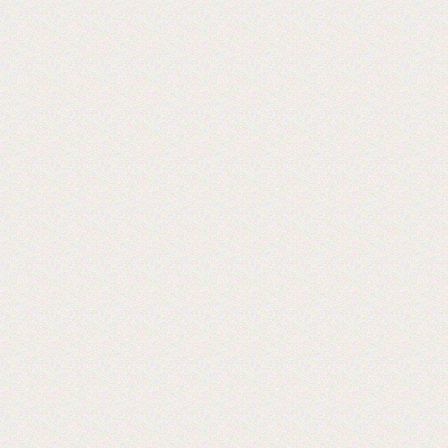
Мы на 5-ой международной выставке
оборудования 2019 г
Ждем Вас! Москва, МВЦ «Крокус
Экспо», павильон 3, А733
2019-05-28
Открывается выставка Reklam
CentralAsia Казахстане, в городе
Алматы.
Ждем Вас в Казахстане на выставке