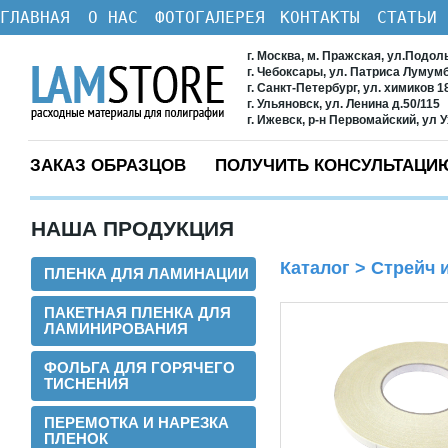
ГЛАВНАЯ
О НАС
ФОТОГАЛЕРЕЯ
КОНТАКТЫ
СТАТЬИ
г. Москва, м. Пражская, ул.Подол
г. Чебоксары, ул. Патриса Лумум
г. Санкт-Петербург, ул. химиков 1
г. Ульяновск, ул. Ленина д.50/115
г. Ижевск, р-н Первомайский, ул 
ЗАКАЗ ОБРАЗЦОВ
ПОЛУЧИТЬ КОНСУЛЬТАЦИ
НАША ПРОДУКЦИЯ
Каталог
>
Стрейч и
ПЛЕНКА ДЛЯ ЛАМИНАЦИИ
ПАКЕТНАЯ ПЛЕНКА ДЛЯ
ЛАМИНИРОВАНИЯ
ФОЛЬГА ДЛЯ ГОРЯЧЕГО
ТИСНЕНИЯ
ПЕРЕМОТКА И НАРЕЗКА
ПЛЕНОК