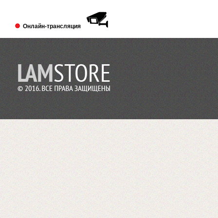
Выставка PRINTECH 2018 открылась!
Ждем Вас в павильоне №3 Зал №14
A338
Онлайн-трансляция
Lamstore участник 4-й международной
выставки 2018 года.
2018-01-24
Сми о компании Lamstore
«Экспериментируем на себе», или Как
начать бизнес расходных материалов.