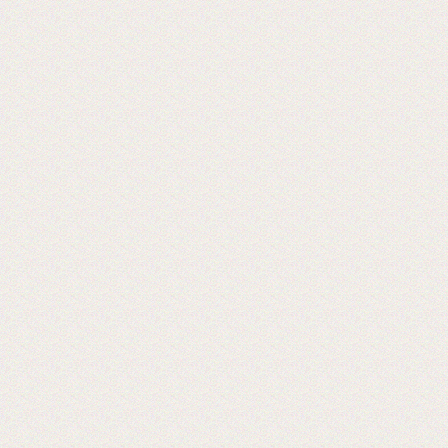
Reklam CentralAsia
2018-06-26
Выставка PRINTECH 2018 открылась!
Ждем Вас в павильоне №3 Зал №14
A338
Lamstore участник 4-й международной
выставки 2018 года.
2018-01-24
Сми о компании Lamstore