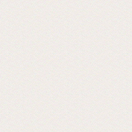
Теперь мы можем предложить наши
пленки для малых типографий.
2015-06-11
Запущена собственная
профессиональная бобинорезка
Теперь режем в любой формат до 1.88
метра.
2015-05-05
Поступила на склад новая партия
пленки в jumbo рулонах