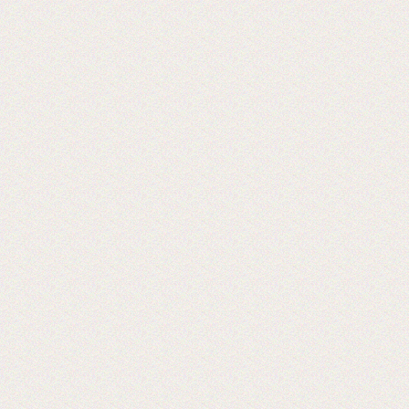
Хорошая пленка для ламинации, для
хороших клиентов!
2024-06-18
28-я Международная выставка
оборудования 2024 г.
Ждем Вас! Москва, МВЦ «Крокус Экспо»
2019-06-18