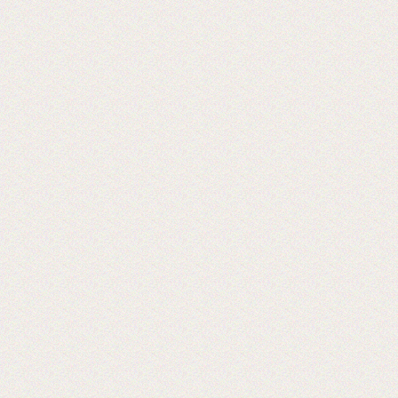
«Экспериментируем на себе», или Как
начать бизнес расходных материалов.
2017-06-20
Выставка PRINTECH открылась!
Ждем Вас на нашем стенде С544 3
зал
Ждем вас!
2017-06-02
Получили новое оборудование для
резки двухстороннего скотча