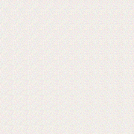
Теперь мы осуществляем резку в любой
размер!
2016-09-03
Установка бобинорезки в питерском
филиале
Теперь клиентам из питера делаем
заказы день в день.
2016-02-24
Установли перемотчик с 3х дюймов на
1 дюйм