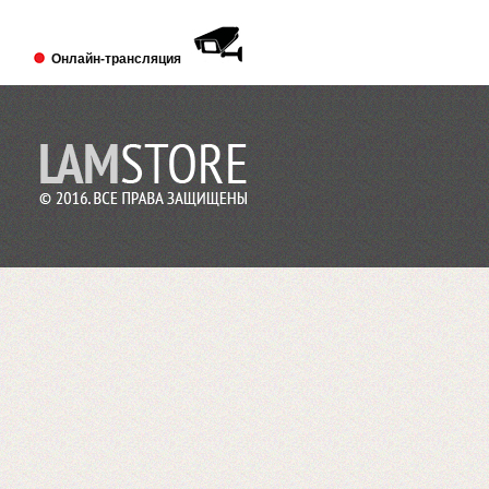
Выставка PRINTECH 2018 открылась!
Ждем Вас в павильоне №3 Зал №14
A338
Онлайн-трансляция
Lamstore участник 4-й международной
выставки 2018 года.
2018-01-24
Сми о компании Lamstore
«Экспериментируем на себе», или Как
начать бизнес расходных материалов.