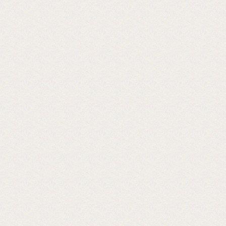
Хорошая пленка для ламинации, для
хороших клиентов!
2024-06-18
28-я Международная выставка
оборудования 2024 г.
Ждем Вас! Москва, МВЦ «Крокус Экспо»
2019-06-18