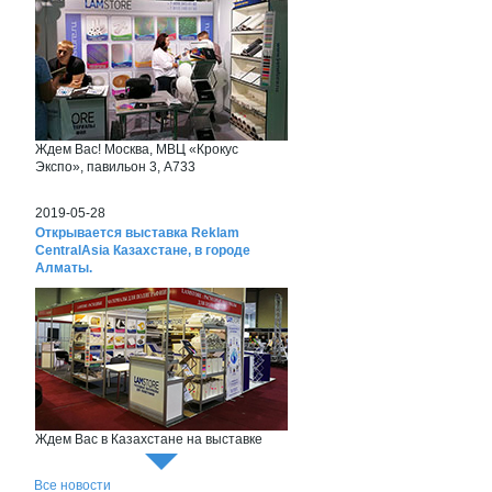
Ждем Вас! Москва, МВЦ «Крокус
Экспо», павильон 3, А733
2019-05-28
Открывается выставка Reklam
CentralAsia Казахстане, в городе
Алматы.
Ждем Вас в Казахстане на выставке
Reklam CentralAsia
Все новости
2018-06-26