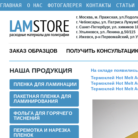
ГЛАВНАЯ
О НАС
ФОТОГАЛЕРЕЯ
КОНТАКТЫ
СТАТЬИ
г. Москва, м. Пражская, ул.Подол
г. Чебоксары, ул. Патриса Лумум
г. Санкт-Петербург, ул. химиков 1
г. Ульяновск, ул. Ленина д.50/115
г. Ижевск, р-н Первомайский, ул 
ЗАКАЗ ОБРАЗЦОВ
ПОЛУЧИТЬ КОНСУЛЬТАЦИ
НАША ПРОДУКЦИЯ
На складе появилис
Термоклей Hot Melt 
Термоклей Hot Melt 
ПЛЕНКА ДЛЯ ЛАМИНАЦИИ
Термоклей Hot Melt 
ПАКЕТНАЯ ПЛЕНКА ДЛЯ
ЛАМИНИРОВАНИЯ
ФОЛЬГА ДЛЯ ГОРЯЧЕГО
ТИСНЕНИЯ
ПЕРЕМОТКА И НАРЕЗКА
ПЛЕНОК