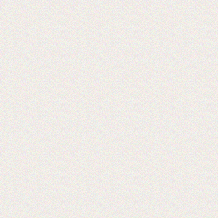
«Экспериментируем на себе», или Как
начать бизнес расходных материалов.
2017-06-20
Выставка PRINTECH открылась!
Ждем Вас на нашем стенде С544 3
зал
Ждем вас!
2017-06-02
Получили новое оборудование для
резки двухстороннего скотча