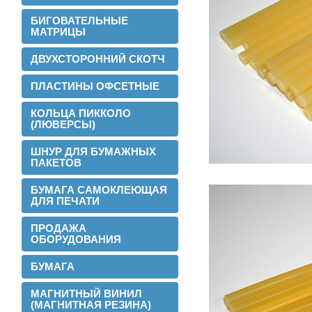
БИГОВАТЕЛЬНЫЕ
МАТРИЦЫ
ДВУХСТОРОННИЙ СКОТЧ
ПЛАСТИНЫ ОФСЕТНЫЕ
КОЛЬЦА ПИККОЛО
(ЛЮВЕРСЫ)
ШНУР ДЛЯ БУМАЖНЫХ
ПАКЕТОВ
БУМАГА САМОКЛЕЮЩАЯ
ДЛЯ ПЕЧАТИ
2016-02-24
Установли перемотчик с 3х дюймов на
ПРОДАЖА
1 дюйм
ОБОРУДОВАНИЯ
БУМАГА
МАГНИТНЫЙ ВИНИЛ
(МАГНИТНАЯ РЕЗИНА)