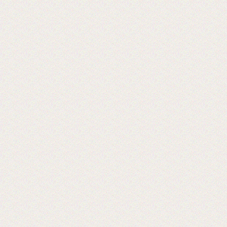
2017-06-20
Выставка PRINTECH открылась!
Ждем Вас на нашем стенде С544 3
зал
Ждем вас!
2017-06-02
Получили новое оборудование для
резки двухстороннего скотча