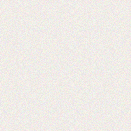
Теперь мы осуществляем резку в любой
размер!
2016-09-03
Установка бобинорезки в питерском
филиале
Теперь клиентам из питера делаем
заказы день в день.
2016-02-24
Установли перемотчик с 3х дюймов на
1 дюйм