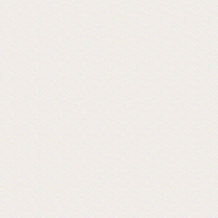
Мы на 5-ой международной выставке
оборудования 2019 г
Ждем Вас! Москва, МВЦ «Крокус
Экспо», павильон 3, А733
2019-05-28
Открывается выставка Reklam
CentralAsia Казахстане, в городе
Алматы.
Ждем Вас в Казахстане на выставке