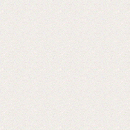
Reklam CentralAsia
2018-06-26
Выставка PRINTECH 2018 открылась!
Ждем Вас в павильоне №3 Зал №14
A338
Lamstore участник 4-й международной
выставки 2018 года.
2018-01-24
Сми о компании Lamstore