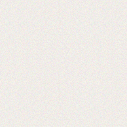
Теперь мы можем предложить наши
пленки для малых типографий.
2015-06-11
Запущена собственная
профессиональная бобинорезка
Теперь режем в любой формат до 1.88
метра.
2015-05-05
Поступила на склад новая партия
пленки в jumbo рулонах