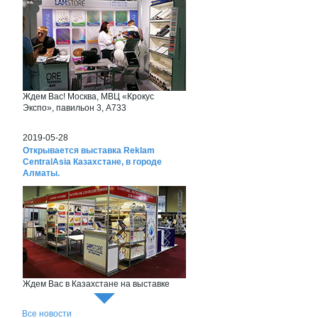
Ждем Вас! Москва, МВЦ «Крокус
Экспо», павильон 3, А733
2019-05-28
Открывается выставка Reklam
CentralAsia Казахстане, в городе
Алматы.
Ждем Вас в Казахстане на выставке
Reklam CentralAsia
Все новости
2018-06-26