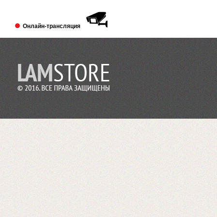
Выставка PRINTECH 2018 открылась!
Ждем Вас в павильоне №3 Зал №14
A338
Онлайн-трансляция
Lamstore участник 4-й международной
выставки 2018 года.
2018-01-24
Сми о компании Lamstore
«Экспериментируем на себе», или Как
начать бизнес расходных материалов.