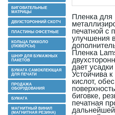
БИГОВАТЕЛЬНЫЕ
МАТРИЦЫ
Пленка для 
ДВУХСТОРОННИЙ СКОТЧ
металлизиро
печатной с 
ПЛАСТИНЫ ОФСЕТНЫЕ
улучшения в
КОЛЬЦА ПИККОЛО
дополнитель
(ЛЮВЕРСЫ)
Пленка Lams
ШНУР ДЛЯ БУМАЖНЫХ
двухсторонн
ПАКЕТОВ
дает усадки
БУМАГА САМОКЛЕЮЩАЯ
Устойчива к
ДЛЯ ПЕЧАТИ
2016-02-24
кислот, обе
Установли перемотчик с 3х дюймов на
ПРОДАЖА
1 дюйм
поверхность
ОБОРУДОВАНИЯ
биговке, ре
БУМАГА
печатная пр
МАГНИТНЫЙ ВИНИЛ
дальнейшей 
(МАГНИТНАЯ РЕЗИНА)