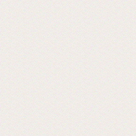
Хорошая пленка для ламинации, для
хороших клиентов!
2024-06-18
28-я Международная выставка
оборудования 2024 г.
Ждем Вас! Москва, МВЦ «Крокус Экспо»
2019-06-18