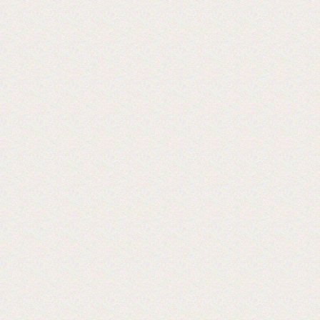
«Экспериментируем на себе», или Как
начать бизнес расходных материалов.
2017-06-20
Выставка PRINTECH открылась!
Ждем Вас на нашем стенде С544 3
зал
Ждем вас!
2017-06-02
Получили новое оборудование для
резки двухстороннего скотча