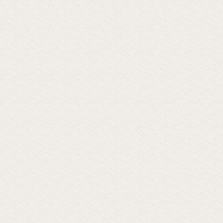
Теперь мы осуществляем резку в любой
размер!
2016-09-03
Установка бобинорезки в питерском
филиале
Теперь клиентам из питера делаем
заказы день в день.
2016-02-24
Установли перемотчик с 3х дюймов на
1 дюйм