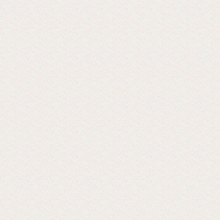
Reklam CentralAsia
2018-06-26
Выставка PRINTECH 2018 открылась!
Ждем Вас в павильоне №3 Зал №14
A338
Lamstore участник 4-й международной
выставки 2018 года.
2018-01-24
Сми о компании Lamstore