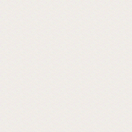
2017-06-20
Выставка PRINTECH открылась!
Ждем Вас на нашем стенде С544 3
зал
Ждем вас!
2017-06-02
Получили новое оборудование для
резки двухстороннего скотча