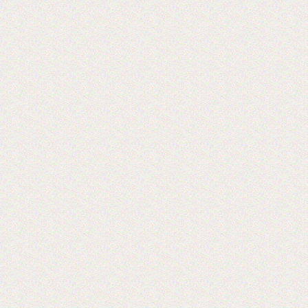
Теперь мы можем предложить наши
пленки для малых типографий.
2015-06-11
Запущена собственная
профессиональная бобинорезка
Теперь режем в любой формат до 1.88
метра.
2015-05-05
Поступила на склад новая партия
пленки в jumbo рулонах