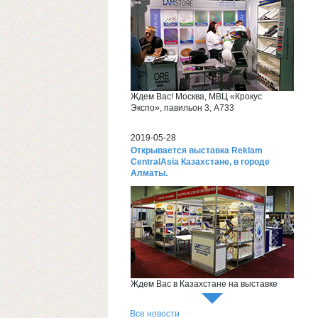
Ждем Вас! Москва, МВЦ «Крокус
Экспо», павильон 3, А733
2019-05-28
Открывается выставка Reklam
CentralAsia Казахстане, в городе
Алматы.
Ждем Вас в Казахстане на выставке
Reklam CentralAsia
Все новости
2018-06-26