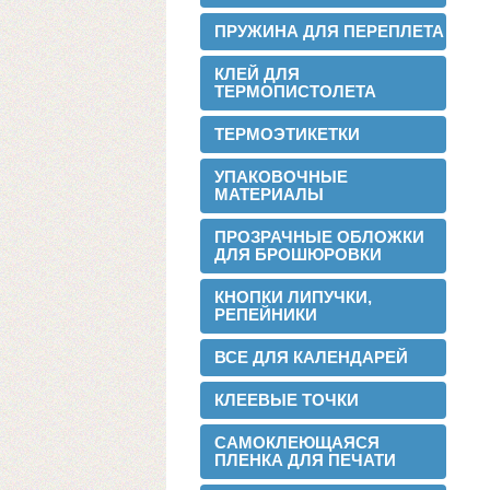
ПРУЖИНА ДЛЯ ПЕРЕПЛЕТА
Теперь мы можем предложить наши
пленки для малых типографий.
КЛЕЙ ДЛЯ
ТЕРМОПИСТОЛЕТА
2015-06-11
Запущена собственная
ТЕРМОЭТИКЕТКИ
профессиональная бобинорезка
УПАКОВОЧНЫЕ
МАТЕРИАЛЫ
ПРОЗРАЧНЫЕ ОБЛОЖКИ
ДЛЯ БРОШЮРОВКИ
КНОПКИ ЛИПУЧКИ,
РЕПЕЙНИКИ
Теперь режем в любой формат до 1.88
метра.
ВСЕ ДЛЯ КАЛЕНДАРЕЙ
2015-05-05
Поступила на склад новая партия
КЛЕЕВЫЕ ТОЧКИ
пленки в jumbo рулонах
САМОКЛЕЮЩАЯСЯ
ПЛЕНКА ДЛЯ ПЕЧАТИ