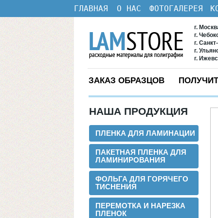
ГЛАВНАЯ
О НАС
ФОТОГАЛЕРЕЯ
К
г. Моск
г. Чебо
г. Санкт
г. Ульян
г. Ижев
ЗАКАЗ ОБРАЗЦОВ
ПОЛУЧИТ
НАША ПРОДУКЦИЯ
ПЛЕНКА ДЛЯ ЛАМИНАЦИИ
ПАКЕТНАЯ ПЛЕНКА ДЛЯ
ЛАМИНИРОВАНИЯ
ФОЛЬГА ДЛЯ ГОРЯЧЕГО
ТИСНЕНИЯ
ПЕРЕМОТКА И НАРЕЗКА
ПЛЕНОК