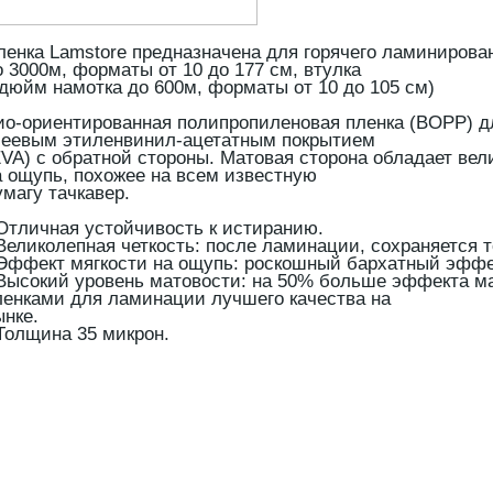
ленка Lamstore предназначена для горячего ламинирова
о 3000м, форматы от 10 до 177 см, втулка
 дюйм намотка до 600м, форматы от 10 до 105 см)
ио-ориентированная полипропиленовая пленка (BOPP) д
леевым этиленвинил-ацетатным покрытием
EVA) с обратной стороны. Матовая сторона обладает ве
а ощупь, похожее на всем известную
умагу тачкавер.
 Отличная устойчивость к истиранию.
 Великолепная четкость: после ламинации, сохраняется 
 Эффект мягкости на ощупь: роскошный бархатный эффе
 Высокий уровень матовости: на 50% больше эффекта м
ленками для ламинации лучшего качества на
ынке.
 Толщина 35 микрон.