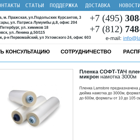
ОНТАКТЫ
СТАТЬИ
ПОДДЕРЖКА
ДОСТАВКА
НОВОСТ
+7 (495)
308
ва, м. Пражская, ул.Подольских Курсантов, 3
ксары, ул. Патриса Лумумбы д.8, офис 204
+7 (812)
748
-Петербург, ул. химиков 18
овск, ул. Ленина д.50/115
ск, р-н Первомайский, ул Ухтомского 24, офис 603
e-mail:
info@l
Ь КОНСУЛЬТАЦИЮ
СОТРУДНИЧЕСТВО
РАСП
Пленка СОФТ-ТАЧ плен
микрон
намотка 3000м
Пленка Lamstore предназначена 
дюйма намотка до 3000м, форматы
до 600м, форматы от 10 до 105 с