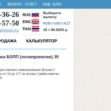
И
ВОПРОС-ОТВЕТ
НАШ БЛОГ
-36-26
Bыберите
RUS
валюту:
-57-50
ENG
RUB
/
USD
/
KZT
THAI
1$ = 80.9293 p.
amstore.ru
РОДАЖА
КАЛЬКУЛЯТОР
ка БОПП (полипропилен) 35
для горячего ламинирования (Втулка 3
 от 10 до 177 см, втулка 1 дюйм намотка
м)