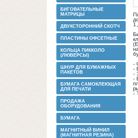
БИГОВАТЕЛЬНЫЕ
МАТРИЦЫ
П
д
1
ДВУХСТОРОННИЙ СКОТЧ
Б
ПЛАСТИНЫ ОФСЕТНЫЕ
к
(
н
КОЛЬЦА ПИККОЛО
б
(ЛЮВЕРСЫ)
-
ШНУР ДЛЯ БУМАЖНЫХ
-
ПАКЕТОВ
-
-
п
БУМАГА САМОКЛЕЮЩАЯ
р
ДЛЯ ПЕЧАТИ
2016-02-24
-
Установли перемотчик с 3х дюймов на
ПРОДАЖА
1 дюйм
ОБОРУДОВАНИЯ
БУМАГА
МАГНИТНЫЙ ВИНИЛ
(МАГНИТНАЯ РЕЗИНА)